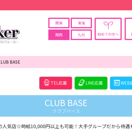
関東
東海
初めての方へ
関西
九州
CLUB BASE
TEL応募
LINE応募
WEB
CLUB BASE
クラブベース
の人気店☆時給10,000円以上も可能！大手グループだから待遇