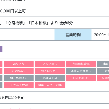
10,000円以上可
」「心斎橋駅」「日本橋駅」より 徒歩6分
営業時間
20:00〜
送りあり
ノルマなし
衣装無料貸与
3h
託児所あり
個人ロッカー
連絡先交換なし
待
朝、昼働ける
35歳以上可
LINE応募OK
友達
OLさん大歓迎
副業・WワークOK
(お気軽にどうぞ★)