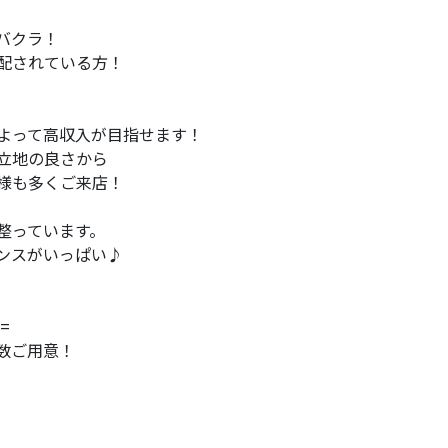
バクラ！
配されている方！
よって高収入が目指せます！
立地の良さから
様も多くご来店！
整っています。
ンスがいっぱい♪
=
数ご用意！