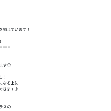
を揃えています！
！
====
ます◎
し！
になる上に
できます♪
ラスの