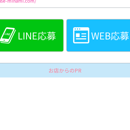
ase-minami.com/
LINE応募
WEB応募
お店からのPR