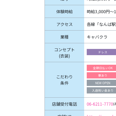
体験時給
時給3,000円～
アクセス
各線「なんば駅
業種
キャバクラ
コンセプト
ドレス
(衣装)
全額日払いOK
寮あり
こだわり
条件
NEW OPEN
入店祝い金あり
店舗受付電話
06-6211-7770