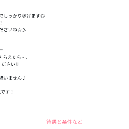
でしっかり稼げます◎
！
ださいね☆彡
=
もらえたら…、
ださい!!
構いません♪
Kです！
待遇と条件など