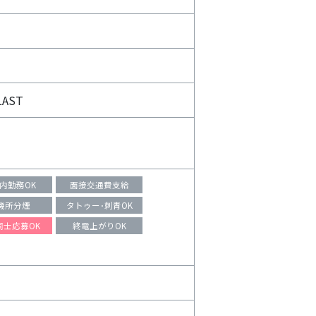
LAST
以内勤務OK
面接交通費支給
機所分煙
タトゥー･刺青OK
同士応募OK
終電上がりOK