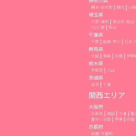
神奈川県
横浜･桜木町
関内
川
埼玉県
大宮･浦和
春日部･越谷
川口･蕨
熊谷
千葉県
千葉
船橋･市川
五井･
群馬県
太田
高崎
前橋
伊勢
栃木県
宇都宮
小山
茨城県
古河
土浦
関西エリア
大阪府
北新地
梅田
天満
難
豊中・池田
堺東
吹田
京都府
祇園･木屋町