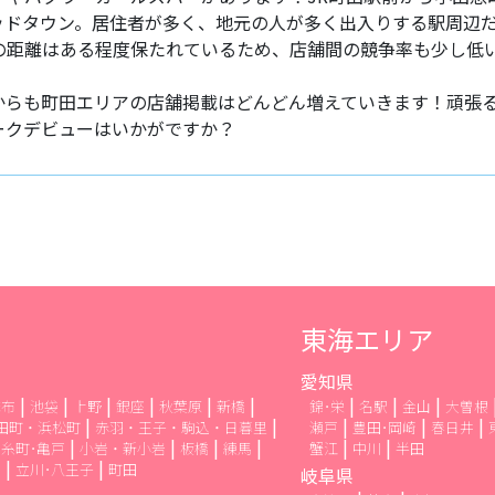
ッドタウン。居住者が多く、地元の人が多く出入りする駅周辺
の距離はある程度保たれているため、店舗間の競争率も少し低
からも町田エリアの店舗掲載はどんどん増えていきます！頑張る
ークデビューはいかがですか？
東海エリア
愛知県
麻布
池袋
上野
銀座
秋葉原
新橋
錦･栄
名駅
金山
大曽根
田町・浜松町
赤羽・王子・駒込・日暮里
瀬戸
豊田･岡崎
春日井
糸町･亀戸
小岩・新小岩
板橋
練馬
蟹江
中川
半田
布
立川･八王子
町田
岐阜県