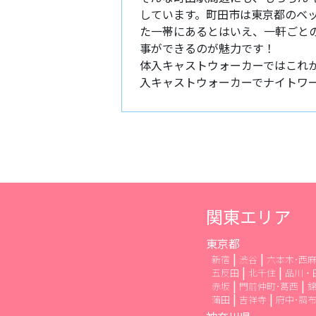
しています。町田市は東京都のベ
た一帯にあるとはいえ、一軒ごと
事ができるのが魅力です！
体入キャストウォーカーではこれ
入キャストウォーカーでナイトワ
関東エリア
東京都
新宿
渋谷
六本木･西
五反田
北千住
品川・
赤坂
門前仲町･葛西
錦
蒲田
吉祥寺
府中･調