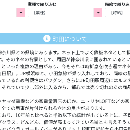
業種で絞り込む
時給で絞り込
町田について
神奈川県との県境にあります。ネット上でよく鉄板ネタとして
す。そのネタの背景として、周囲が神奈川県に囲まれていると
、といった複数の理由があり、今もそれは時折息を吹き返すネ
町田駅」。JR横浜線と、小田急線が乗り入れしており、両線の
っているため利便性はバツグン。さらにJR町田駅周辺にはルミ
。それでいて少し郊外に入るから、都心では売り切れのあの商
ヤマダ電機などの家電量販店のほか、ニトリやLOFTなどの
く全ての用事が片付けられる立地の良さがあります。
ており、10年前と比べると半数以下の統計が出ている上に、子
プクラス。どんどん、価値が高まってきている街とも言えそう
キャバクラ・ガールズバーがあります！JR町田駅前から小田急