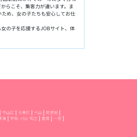
だからこそ、集客力が違います。ま
いため、女の子たちも安心してお仕
女の子を応援するJOBサイト、体
守山区
名東区
犬山
尾張旭
東海
安城･刈谷･知立
豊橋
一宮