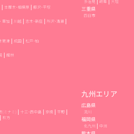
多治見
岐阜
大垣
崎
本厚木･相模原
藤沢･平塚
三重県
四日市
・草加
川越
志木･新座
所沢･清瀬
木更津
成田
松戸･柏
崎
館林
九州エリア
広島県
波(ミナミ)
十三･西中島
京橋
平野
流川
枚方
福岡県
北九州
中洲
熊本県