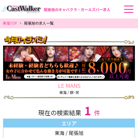
尾張旭のキャバクラ・ガールズバー求人
東海TOP
尾張旭の求人一覧
LE MANS
東海 / 錦･栄
1
現在の検索結果
件
エリア
東海 / 尾張旭