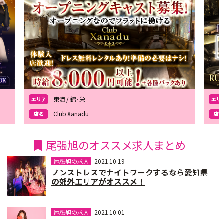
東海 / 錦･栄
エリア
エ
Club Xanadu
店名
店
尾張旭のオススメ求人まとめ
尾張旭の求人
2021.10.19
ノンストレスでナイトワークするなら愛知県
の郊外エリアがオススメ！
尾張旭の求人
2021.10.01