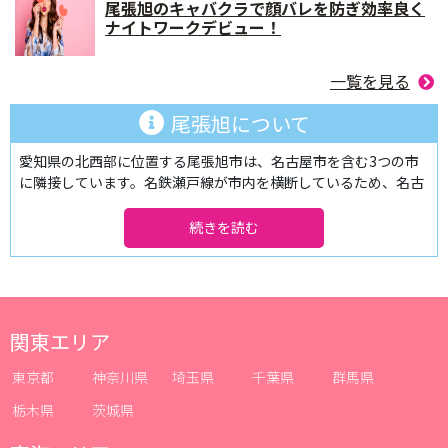
尾張旭のキャバクラで顔バレを防ぎ効率良く
ナイトワークデビュー！
一覧を見る
尾張旭について
愛知県の北西部に位置する尾張旭市は、名古屋市を含む3つの市
に隣接しています。名鉄瀬戸線が市内を横断しているため、名古
屋市の中心エリア「栄」まで約20分で移動ができるという利便性
の良さが特徴。また中部国際空港へのアクセスも良く、海外旅行
や出張が多い方にも便利な街なんです！空も陸も、各方面へのア
クセスが抜群な尾張旭市ですが、他にも、緑が多く自然豊かなん
です！市の15%を占める「愛知県森林公園」には、植物園やゴル
フ場等、様々な施設が併設されているので、子供から大人まで幅
広い年齢層に重宝されています。
関東エリア
また、コーヒー文化が目立つ愛知県ですが、尾張旭市は「おいし
い紅茶の店日本一」になったこともあり、町おこしとして地域一
東京都
神奈川県
埼玉県
千葉県
群馬県
丸となって紅茶をアピールしています！そのため、至るところで
栃木県
茨城県
美味しい紅茶が楽しめるようになり、「紅茶の街」という一面も
あるんです！