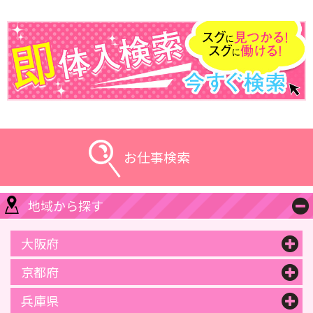
お仕事検索
地域から探す
大阪府
京都府
兵庫県