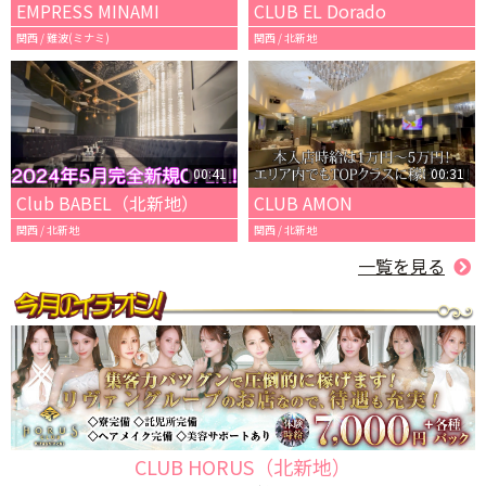
EMPRESS MINAMI
CLUB EL Dorado
関西 / 難波(ミナミ)
関西 / 北新地
00:41
00:31
Club BABEL（北新地）
CLUB AMON
関西 / 北新地
関西 / 北新地
一覧を見る
CLUB HORUS（北新地）