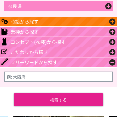
奈良県
時給から探す
業種から探す
コンセプト(衣装)から探す
こだわりから探す
フリーワードから探す