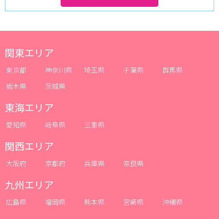
バント東京、アルカキット錦糸町などの施設が立ち並び、北口の
方には「眠らない街錦糸町」と呼ばれるイメージはありません。
対して南口は場外馬券売り場（WINS）をはじめ、キャバクラ、
ガールズバーなどのお店が密集しています。歓楽街として規模は
大きくありませんが、その分集客力の高さが魅力的。高収入求人
関東エリア
をお探しの方にもオススメのエリアです。
小岩は昔ながらの下町情緒溢れる雰囲気が魅力的な街です。そん
東京都
神奈川県
埼玉県
千葉県
群馬県
な小岩はキャバクラやガールズバーといったお店が立ち並ぶ歓楽
栃木県
茨城県
街としても有名で、夜は多くの人で賑わいます。
キャバクラ・ガールズバー求人サイト「体入キャストウォーカ
東海エリア
ー」に掲載されているお店を見ても分かる通り、錦糸町・亀戸エ
リアは都心から少しずれているにも関わらず、比較的時給が高い
愛知県
岐阜県
三重県
のが特徴です。高待遇も多数揃っており、初めてキャバクラやガ
ールズバーで働く方、もっと稼ぎたいと思われている方に非常に
関西エリア
おすすめの場所です。
大阪府
京都府
兵庫県
奈良県
九州エリア
広島県
福岡県
熊本県
宮崎県
沖縄県