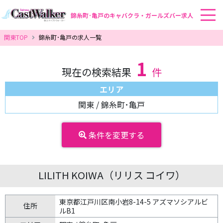
錦糸町･亀戸のキャバクラ・ガールズバー求人
関東TOP
錦糸町･亀戸の求人一覧
1
現在の検索結果
件
エリア
関東 / 錦糸町･亀戸
条件を変更する
LILITH KOIWA（リリス コイワ）
東京都江戸川区南小岩8-14-5 アズマソシアルビ
住所
ルB1