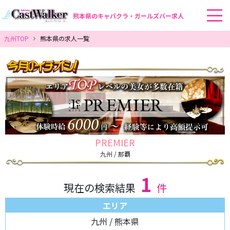
熊本県のキャバクラ・ガールズバー求人
九州TOP
熊本県の求人一覧
PREMIER
九州 / 那覇
1
現在の検索結果
件
エリア
九州 / 熊本県