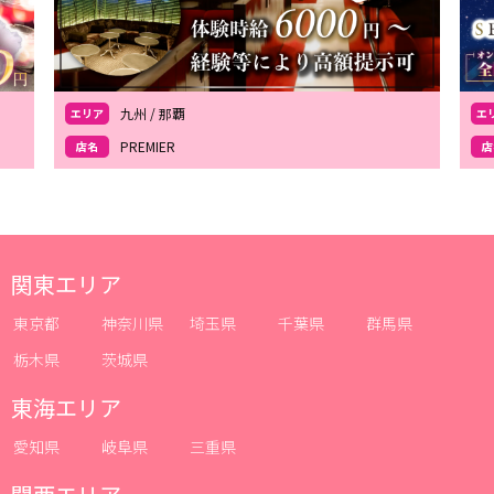
九州 / 那覇
エリア
エ
PREMIER
店名
店
関東エリア
東京都
神奈川県
埼玉県
千葉県
群馬県
栃木県
茨城県
東海エリア
愛知県
岐阜県
三重県