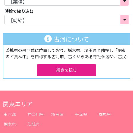
時給で絞り込む
古河について
茨城県の最西端に位置しており、栃木県、埼玉県と隣接し「関東
のど真ん中」を自称する古河市。古くからある寺社仏閣や、古民
家が街並みを形成しており、街を歩くだけで昔ながらの情緒を感
じることが出来ます。日光街道の宿場町、そして古河城の城下町
として、「茨城の小京都」とも呼ばれてきた古河エリアは、JR宇
都宮線で上野や新宿、渋谷など、東京の都心から約1時間と少し
遠いものの、散策に多くの観光客が訪れます。
古河駅はこういった観光客の利用が多いものの、都心部に比べれ
ば人の動きは少なめで、夜のお店も決して多いわけではありませ
関東エリア
ん。ですが、駅の東側にキャバクラやガールズバーなどが点在し
ており、利用客からは根強い人気を誇っているんです！
東京都
神奈川県
埼玉県
千葉県
群馬県
客層は地元の方を中心に紳士的な飲み方をされる人ばかり。落ち
栃木県
茨城県
着いた雰囲気を好み、派手に遊ぶという人は少ないですが、太く
長く来店される常連客が多い傾向にあります。それに加えリーズ