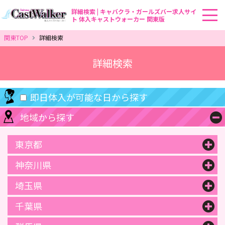
詳細検索 | キャバクラ・ガールズバー求人サイ
ト 体入キャストウォーカー 関東版
関東TOP
詳細検索
詳細検索
即日体入が可能な日から探す
地域から探す
08/08(土)
08/09(日)
08/10(月)
東京都
08/11(火)
08/12(水)
08/13(木)
神奈川県
埼玉県
08/14(金)
千葉県