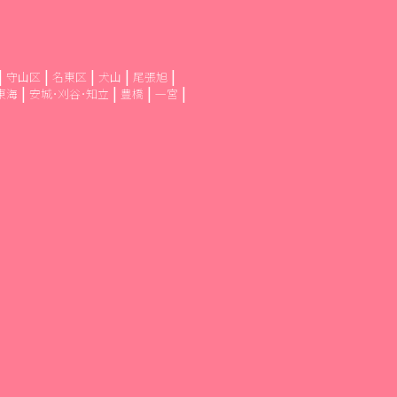
守山区
名東区
犬山
尾張旭
東海
安城･刈谷･知立
豊橋
一宮