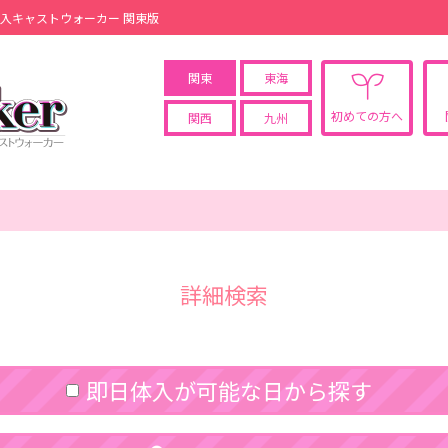
体入キャストウォーカー 関東版
関東
東海
初めての方へ
関西
九州
詳細検索
即日体入が可能な日から探す
08/08(土)
08/09(日)
08/10(月)