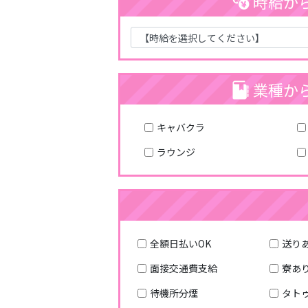
時給か
業種か
キャバクラ
ラウンジ
全額日払いOK
送り
面接交通費支給
寮あ
待機所分煙
タトゥ