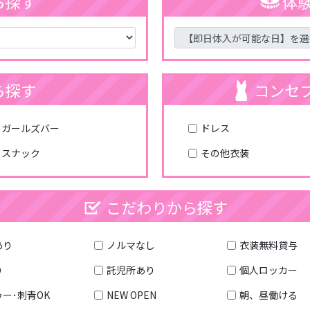
ら探す
体
ら探す
コンセプ
ガールズバー
ドレス
スナック
その他衣装
こだわりから探す
あり
ノルマなし
衣装無料貸与
り
託児所あり
個人ロッカー
ー･刺青OK
NEW OPEN
朝、昼働ける