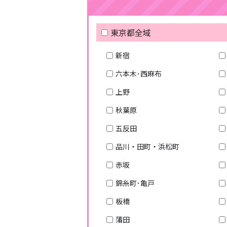
東京都全域
新宿
六本木･西麻布
上野
秋葉原
五反田
品川・田町・浜松町
赤坂
錦糸町･亀戸
板橋
蒲田