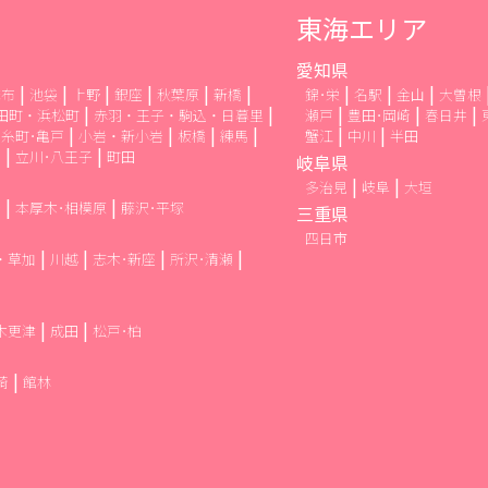
東海エリア
愛知県
麻布
池袋
上野
銀座
秋葉原
新橋
錦･栄
名駅
金山
大曽根
田町・浜松町
赤羽・王子・駒込・日暮里
瀬戸
豊田･岡崎
春日井
糸町･亀戸
小岩・新小岩
板橋
練馬
蟹江
中川
半田
布
立川･八王子
町田
岐阜県
多治見
岐阜
大垣
崎
本厚木･相模原
藤沢･平塚
三重県
四日市
・草加
川越
志木･新座
所沢･清瀬
木更津
成田
松戸･柏
崎
館林