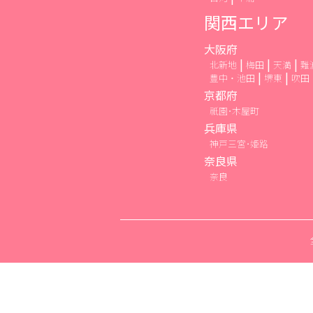
関西エリア
大阪府
北新地
梅田
天満
難
豊中・池田
堺東
吹田
京都府
祇園･木屋町
兵庫県
神戸三宮･姫路
奈良県
奈良