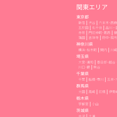
関東エリア
東京都
新宿
渋谷
六本木･西
五反田
北千住
品川・
赤坂
門前仲町･葛西
錦
蒲田
吉祥寺
府中･調
神奈川県
横浜･桜木町
関内
川
埼玉県
大宮･浦和
春日部･越谷
川口･蕨
熊谷
千葉県
千葉
船橋･市川
五井･
群馬県
太田
高崎
前橋
伊勢
栃木県
宇都宮
小山
茨城県
古河
土浦