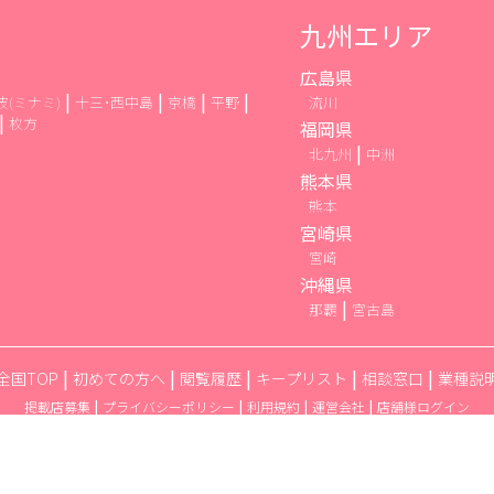
九州エリア
広島県
波(ミナミ)
十三･西中島
京橋
平野
流川
枚方
福岡県
北九州
中洲
熊本県
熊本
宮崎県
宮崎
沖縄県
那覇
宮古島
全国TOP
初めての方へ
閲覧履歴
キープリスト
相談窓口
業種説
掲載店募集
プライバシーポリシー
利用規約
運営会社
店舗様ログイン
© 2021 体入Cast Walker