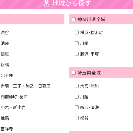
地域から探す
神奈川県全域
渋谷
横浜･桜木町
池袋
川崎
銀座
藤沢･平塚
新橋
埼玉県全域
北千住
赤羽・王子・駒込・日暮里
大宮･浦和
門前仲町･葛西
川越
小岩・新小岩
所沢･清瀬
練馬
熊谷
吉祥寺