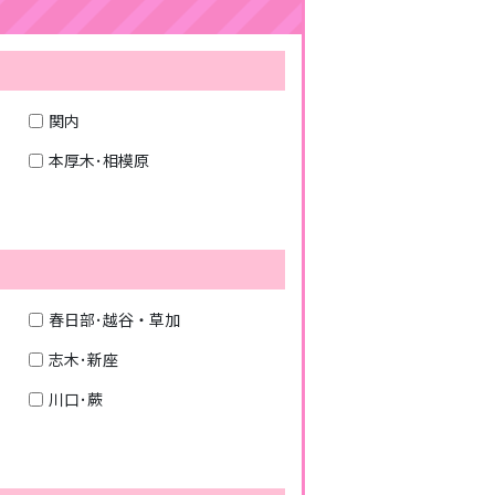
関内
本厚木･相模原
春日部･越谷・草加
志木･新座
川口･蕨