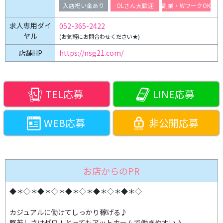
入店祝い金あり
OLさん大歓迎
副業・WワークOK
求人専用ダイ
052-365-2422
ヤル
(お気軽にお問合わせください★)
店舗HP
https://nsg21.com/
TEL応募
LINE応募
WEB応募
非公開応募
お店からのPR
◆＊◇＊◆＊◇＊◆＊◇＊◆＊◇＊◆＊◇
カジュアルに働けてしっかり稼げる♪
堅苦しさはゼロ！とってもアットホームで働きやすい♪