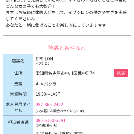
どんな女の子でも大歓迎！
まずはお気軽に体験入店をして、イプシロンの働きやすさを実感
してくださいね！
あなたと一緒に働けることを楽しみにしています★★
待遇と条件など
EPSILON
店舗名
イプシロン
住所
愛知県名古屋市中川区荒中町74
MAP
業種
キャバクラ
営業時間
19:30〜LAST
求人専用ダイ
052-365-2422
ヤル
(お気軽にお問合わせください★)
080-5160-3291
担当者直通
(SMS応募可★)
※18歳以上（高校生不可）