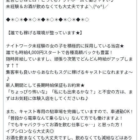
未経験＆お酒が飲めなくても大丈夫ですよ＼(^o^)／
◆＊◇＊◆＊◇＊◆＊◇＊◆＊◇＊◆＊◇
【誰でも稼げる環境が整っています★】
ナイトワーク未経験の女の子を積極的に採用している当店★
誰でも時給4,000円スタートで各種高額バックも豊富！
随時昇給していますし、頑張り次第でどんどん時給がアップしま
す↑↑
集客率も良いからあなたもスグに稼げるキャストになれますよ～
♪
新人期間として長期時給保証もお約束★
「ちょっぴり怖いな」「私にも出来るかな？」と不安の方は、ま
ずはお気軽に体験入店をしてくださいね♪
また、キャスト専用の駐車場を完備していますので、車通勤OK！
「普段から電車なんて乗らない」なんて方でも働けますよ！
「でもキャバクラってお酒を飲む仕事じゃ…」と思った方！
イプシロンなら大丈夫◎
お酒を飲まなくても大丈夫ですし、飲めなくても減給などはあり