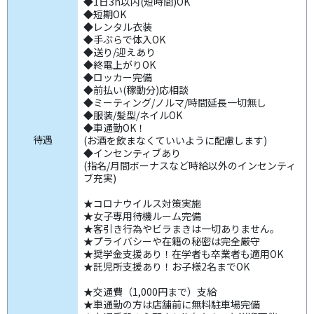
◆1日3h以内(短時間)OK
◆短期OK
◆レンタル衣装
◆手ぶらで体入OK
◆送り/迎えあり
◆終電上がりOK
◆ロッカー完備
◆前払い(稼動分)応相談
◆ミーティング/ノルマ/時間延長一切無し
◆服装/髪型/ネイルOK
◆車通勤OK！
待遇
(お酒を飲まなくていいように配慮します)
◆インセンティブあり
(指名/月間ボーナスなど時給以外のインセンティ
ブ充実)
★コロナウイルス対策実施
★女子専用待機ルーム完備
★客引き行為やビラまきは一切ありません。
★プライバシーや在籍の秘密は完全厳守
★奨学金支援あり！在学者も卒業者も適用OK
★託児所支援あり！お子様2名までOK
★交通費（1,000円まで）支給
★車通勤の方は店舗前に無料駐車場完備