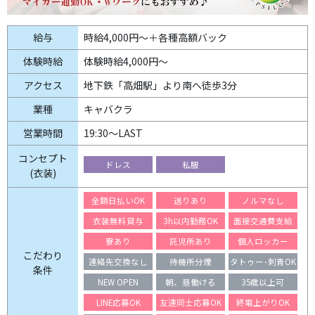
給与
時給4,000円～＋各種高額バック
体験時給
体験時給4,000円～
アクセス
地下鉄「高畑駅」より南へ徒歩3分
業種
キャバクラ
営業時間
19:30〜LAST
コンセプト
ドレス
私服
(衣装)
全額日払いOK
送りあり
ノルマなし
衣装無料貸与
3h以内勤務OK
面接交通費支給
寮あり
託児所あり
個人ロッカー
こだわり
連絡先交換なし
待機所分煙
タトゥー･刺青OK
条件
NEW OPEN
朝、昼働ける
35歳以上可
LINE応募OK
友達同士応募OK
終電上がりOK