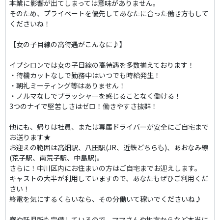
本業に影響が出てしまっては意味がありません。
そのため、プライベートを優先してあなたに合った働き方もして
くださいね！
【女の子目線の高待遇がこんなに♪】
イプシロンでは女の子目線の高待遇を多数揃えております！
・待機カットなしで勤務中はいつでも時給発生！
・朝礼ミーティング等はありません！
・ノルマなしでプラッシャーを感じることなく働ける！
3つのナイで堅苦しさはゼロ！働きやすさ抜群！
他にも、帰りは社員、または専属ドライバーが安全にご自宅まで
お送ります★
お迎えの範囲は高畑駅、八田駅(JR、近鉄どちらも)、あおなみ線
(荒子駅、南荒子駅、中島駅)。
さらに！中川区内にお住まいの方はご自宅までお迎えします。
キャストの大半が利用していますので、あなたもぜひご利用くだ
さい！
終電を気にするくらいなら、その分働いて稼いでくださいね♪
寮や託児所も完備しているので、ママさんや地方からなど本当に