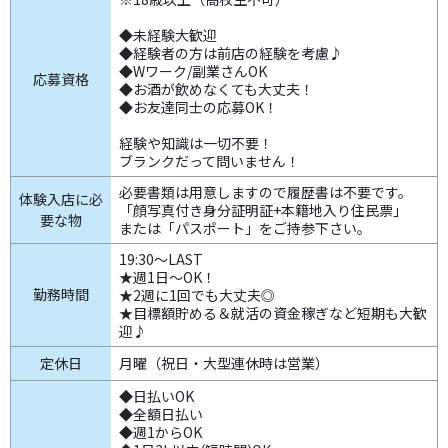
◆未経験大歓迎
◆経験者の方は前店の経験を考慮♪
◆Wワーク/副業さんOK
応募資格
◆お酒が飲めなくても大丈夫！
◆お友達同士の応募OK！
経験や知識は一切不要！
ブランクだって問いません！
必要書類は用意しますので履歴書は不要です。
体験入店に必
「顔写真付き身分証明証+本籍地入り住民票」
要な物
または「パスポート」をご持参下さい。
19:30～LAST
★週1日～OK！
勤務時間
★2週に1回でも大丈夫◎
★目標額貯める＆就活の資金稼ぎなど短期も大歓
迎♪
定休日
月曜（祝日・大型連休時は営業）
◆日払いOK
◆全額日払い
◆週1からOK