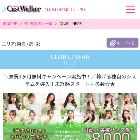
CLUB LINEAR（リニア）
東海TOP
錦･栄の求人一覧
CLUB LINEAR
エリア: 東海 / 錦･栄
CLUB LINEAR
リニア
＼寮費3ヶ月無料キャンペーン実施中！／稼げる独自のシス
テムを導入！未経験スタートも多数☆★