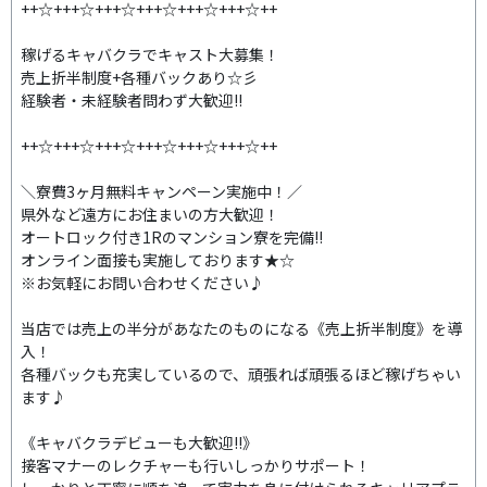
++☆+++☆+++☆+++☆+++☆+++☆++
稼げるキャバクラでキャスト大募集！
売上折半制度+各種バックあり☆彡
経験者・未経験者問わず大歓迎!!
++☆+++☆+++☆+++☆+++☆+++☆++
＼寮費3ヶ月無料キャンペーン実施中！／
県外など遠方にお住まいの方大歓迎！
オートロック付き1Rのマンション寮を完備!!
オンライン面接も実施しております★☆
※お気軽にお問い合わせください♪
当店では売上の半分があなたのものになる《売上折半制度》を導
入！
各種バックも充実しているので、頑張れば頑張るほど稼げちゃい
ます♪
《キャバクラデビューも大歓迎!!》
接客マナーのレクチャーも行いしっかりサポート！