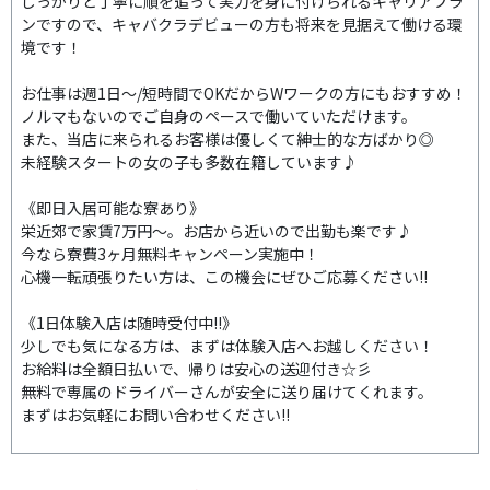
しっかりと丁寧に順を追って実力を身に付けられるキャリアプラ
ンですので、キャバクラデビューの方も将来を見据えて働ける環
境です！
お仕事は週1日～/短時間でOKだからWワークの方にもおすすめ！
ノルマもないのでご自身のペースで働いていただけます。
また、当店に来られるお客様は優しくて紳士的な方ばかり◎
未経験スタートの女の子も多数在籍しています♪
《即日入居可能な寮あり》
栄近郊で家賃7万円～。お店から近いので出勤も楽です♪
今なら寮費3ヶ月無料キャンペーン実施中！
心機一転頑張りたい方は、この機会にぜひご応募ください!!
《1日体験入店は随時受付中!!》
少しでも気になる方は、まずは体験入店へお越しください！
お給料は全額日払いで、帰りは安心の送迎付き☆彡
無料で専属のドライバーさんが安全に送り届けてくれます。
まずはお気軽にお問い合わせください!!