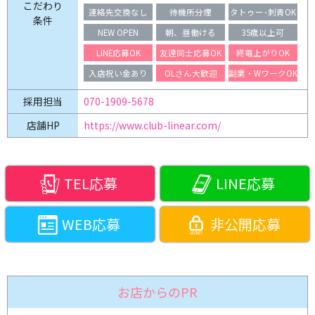
こだわり
連絡先交換なし
待機所分煙
タトゥー･刺青OK
条件
NEW OPEN
朝、昼働ける
35歳以上可
LINE応募OK
友達同士応募OK
終電上がりOK
入店祝い金あり
OLさん大歓迎
副業・WワークOK
070-1909-5678
採用担当
店舗HP
https://www.club-linear.com/
TEL応募
LINE応募
WEB応募
非公開応募
お店からのPR