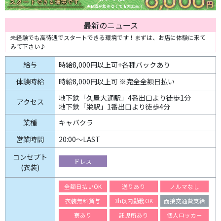
最新のニュース
未経験でも高待遇でスタートできる環境です！まずは、お店に体験に来て
みて下さい♪
給与
時給8,000円以上可+各種バックあり
体験時給
時給8,000円以上可 ※完全全額日払い
地下鉄「久屋大通駅」4番出口より徒歩1分
アクセス
地下鉄「栄駅」1番出口より徒歩4分
業種
キャバクラ
営業時間
20:00〜LAST
コンセプト
ドレス
(衣装)
全額日払いOK
送りあり
ノルマなし
衣装無料貸与
3h以内勤務OK
面接交通費支給
寮あり
託児所あり
個人ロッカー