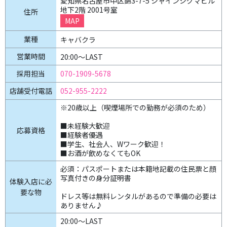
愛知県名古屋市中区錦3-7-5 シャインシグマビル
地下2階 2001号室
住所
MAP
業種
キャバクラ
営業時間
20:00〜LAST
070-1909-5678
採用担当
052-955-2222
店舗受付電話
※20歳以上（喫煙場所での勤務が必須のため）
■未経験大歓迎
応募資格
■経験者優遇
■学生、社会人、Wワーク歓迎！
■お酒が飲めなくてもOK
必須：パスポートまたは本籍地記載の住民票と顔
写真付きの身分証明書
体験入店に必
要な物
ドレス等は無料レンタルがあるので準備の必要は
ありません♪
20:00～LAST