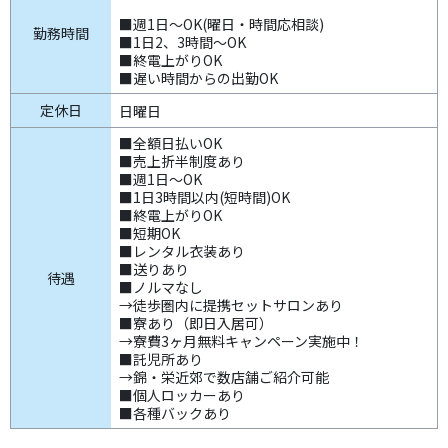
■週1日～OK(曜日・時間応相談)
勤務時間
■1日2、3時間～OK
■終電上がりOK
■遅い時間からの出勤OK
定休日
日曜日
■全額日払いOK
■売上折半制度あり
■週1日～OK
■1日3時間以内(短時間)OK
■終電上がりOK
■短期OK
■レンタル衣装あり
■送りあり
待遇
■ノルマなし
→徒歩圏内に提携セットサロンあり
■寮あり（即日入居可）
→寮費3ヶ月無料キャンペーン実施中！
■託児所あり
→錦・栄近郊で数店舗ご紹介可能
■個人ロッカーあり
■各種バックあり