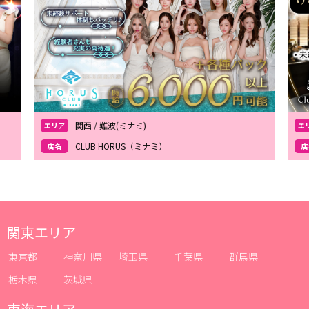
関西 / 難波(ミナミ)
エリア
エ
CLUB HORUS（ミナミ）
店名
店
関東エリア
東京都
神奈川県
埼玉県
千葉県
群馬県
栃木県
茨城県