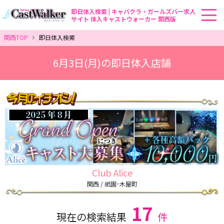
即日体入検索 | キャバクラ・ガールズバー求人
サイト 体入キャストウォーカー 関西版
関西TOP
即日体入検索
6月3日(月)の即日体入店舗
Club Alice
関西 / 祇園･木屋町
17
現在の検索結果
件